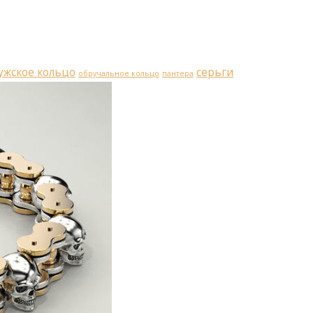
ужское кольцо
серьги
обручальное кольцо
пантера