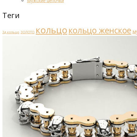
Мужские цепочки
Теги
кольцо
кольцо женское
м
3д кольцо
ЗОЛОТО