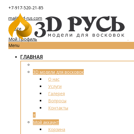
+7-917-520-21-85
mail@3d-rus.com
Войти
Мой Профиль
Menu
ГЛАВНАЯ
3D модели для восковок
О нас
Услуги
Галерея
Вопросы
Контакты
+
Мой аккаунт
Корзина