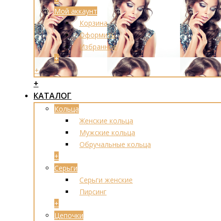
Мой аккаунт
Корзина
Оформить
Избранное
+
+
+
КАТАЛОГ
Кольца
Женские кольца
Мужские кольца
Обручальные кольца
+
Серьги
Серьги женские
Пирсинг
+
Цепочки