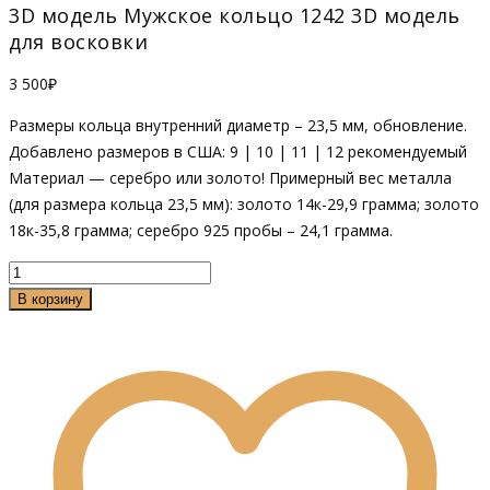
3D модель Мужское кольцо 1242 3D модель
для восковки
3 500
₽
Размеры кольца внутренний диаметр – 23,5 мм, обновление.
Добавлено размеров в США: 9 | 10 | 11 | 12 рекомендуемый
Материал — серебро или золото! Примерный вес металла
(для размера кольца 23,5 мм): золото 14к-29,9 грамма; золото
18к-35,8 грамма; серебро 925 пробы – 24,1 грамма.
Количество
товара
В корзину
Мужское
кольцо
1242
3D
модель
для
восковки