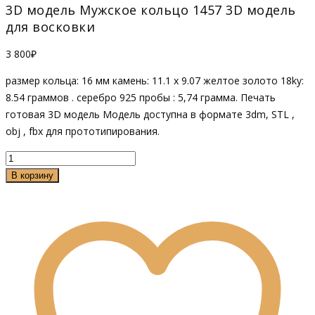
3D модель Мужское кольцо 1457 3D модель
для восковки
3 800
₽
размер кольца: 16 мм камень: 11.1 x 9.07 желтое золото 18ky:
8.54 граммов . серебро 925 пробы : 5,74 грамма. Печать
готовая 3D модель Модель доступна в формате 3dm, STL ,
obj , fbx для прототипирования.
Количество
товара
В корзину
Мужское
кольцо
1457
3D
модель
для
восковки