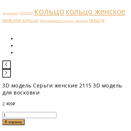
кольцо
кольцо женское
3д кольцо
ЗОЛОТО
мужское кольцо
серьги
обручальное кольцо
пантера
3D модель Серьги женские 2115 3D модель
для восковки
2 400
₽
Количество
товара
В корзину
Серьги