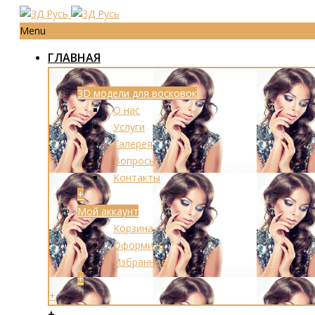
Menu
ГЛАВНАЯ
3D модели для восковок
О нас
Услуги
Галерея
Вопросы
Контакты
+
Мой аккаунт
Корзина
Оформить
Избранное
+
+
+