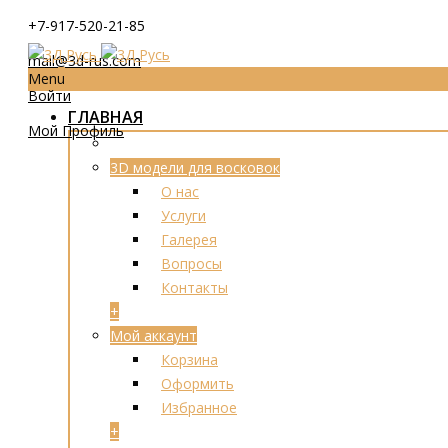
+7-917-520-21-85
mail@3d-rus.com
Menu
Войти
ГЛАВНАЯ
Мой Профиль
3D модели для восковок
О нас
Услуги
Галерея
Вопросы
Контакты
+
Мой аккаунт
Корзина
Оформить
Избранное
+