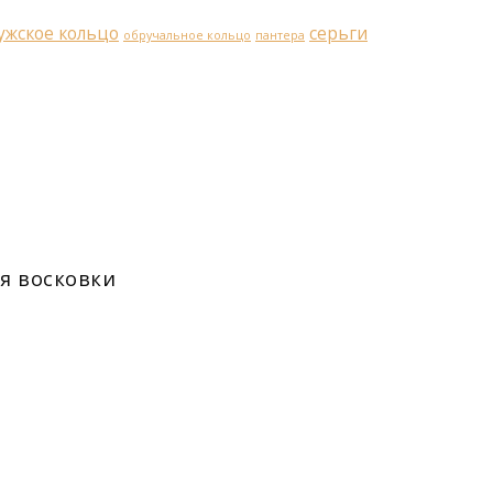
ужское кольцо
серьги
обручальное кольцо
пантера
ля восковки