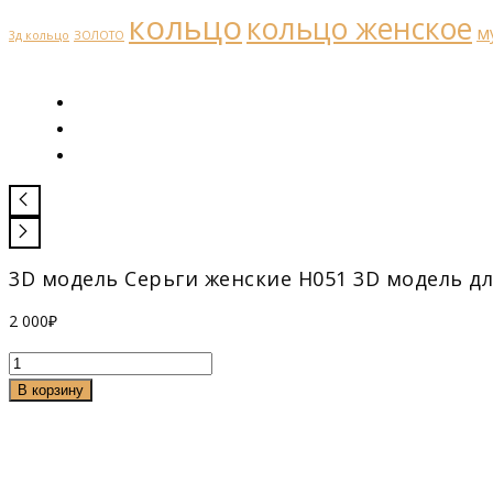
кольцо
кольцо женское
м
3д кольцо
ЗОЛОТО
3D модель Серьги женские Н051 3D модель д
2 000
₽
Количество
товара
В корзину
Серьги
женские
Н051