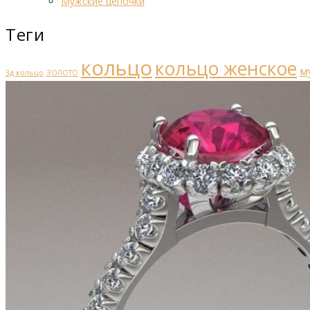
Мужские цепочки
Теги
кольцо
кольцо женское
м
3д кольцо
ЗОЛОТО