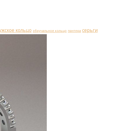
ужское кольцо
серьги
обручальное кольцо
пантера