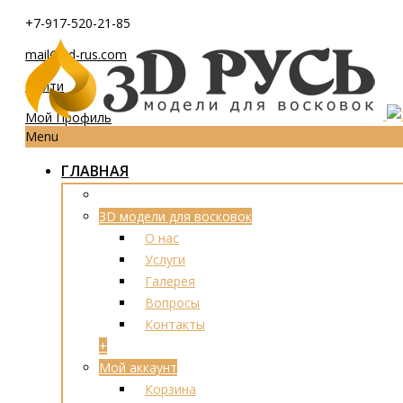
+7-917-520-21-85
mail@3d-rus.com
Войти
Мой Профиль
Menu
ГЛАВНАЯ
3D модели для восковок
О нас
Услуги
Галерея
Вопросы
Контакты
+
Мой аккаунт
Корзина