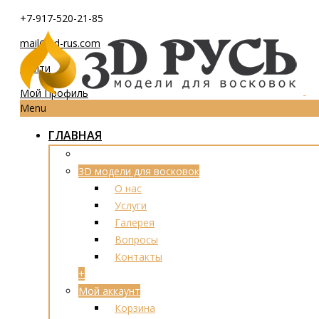
+7-917-520-21-85
mail@3d-rus.com
Войти
Мой Профиль
Menu
ГЛАВНАЯ
3D модели для восковок
О нас
Услуги
Галерея
Вопросы
Контакты
+
Мой аккаунт
Корзина