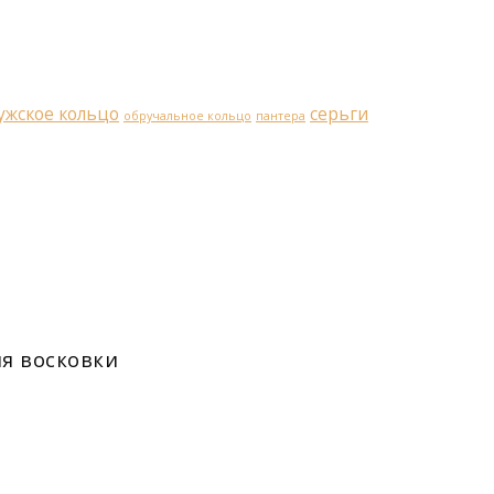
ужское кольцо
серьги
обручальное кольцо
пантера
ля восковки