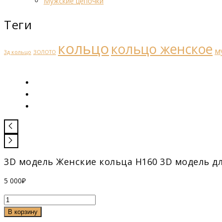
Мужские цепочки
Теги
кольцо
кольцо женское
м
3д кольцо
ЗОЛОТО
3D модель Женские кольца Н160 3D модель д
5 000
₽
Количество
товара
В корзину